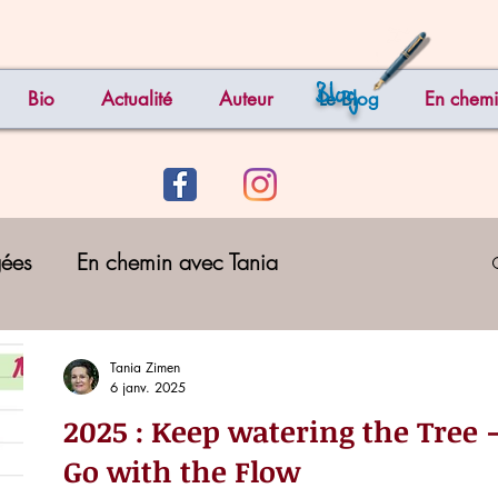
Blog
Bio
Actualité
Auteur
Le Blog
En chemi
gées
En chemin avec Tania
Tania Zimen
6 janv. 2025
2025 : Keep watering the Tree -
Go with the Flow