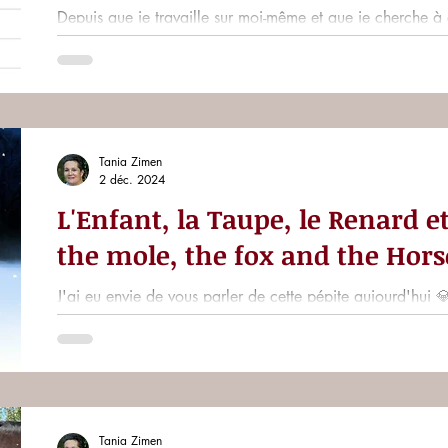
Depuis que je travaille sur moi-même et que je cherche à ê
possible, je ne fais plus de résolutions en...
Tania Zimen
2 déc. 2024
L'Enfant, la Taupe, le Renard et
the mole, the fox and the Hors
J'ai eu envie de vous parler de cette pépite aujourd'hui 
l'auteur Charlie Mackesy sur ses réseaux...
Tania Zimen