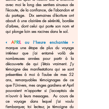
avec moi le long des sentiers sinueux de
l’écoute, de la confiance, de l’abandon et
du partage. Dix semaines d’écriture ont
abouti à une clairière de sérénité, bordée
d’arbres, dont celui qui porte son nom et
qui plonge loin ses racines dans le sol.
«
A
P
R
I
L
»
ou l'heure enchant
é
e
marque une étape de plus du voyage
intérieur que j’ai entamé voilà de
nombreuses années pour partir à la
découverte de qui j’étais vraiment. J’y
témoigne des manifestations qui se sont
présentées à moi à l’aube de mes 52
ans, remarquables témoignages de ce
que l’Univers, mes anges gardiens et April
pouvaient m’apporter si j’acceptais de
m’ouvrir à leurs messages. Au cours de
ce voyage dans lequel j’ai voulu
t’embarquer, toi lecteur, je témoigne du