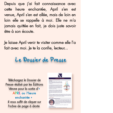
Depuis que j’ai fait connaissance avec
cette heure enchantée, April s’en est
venue, April s’en est allée, mais de loin en
loin elle se rappelle à moi. Elle ne m’a
jamais quittée en fait, je dois juste savoir
être à son écoute.
Je laisse April venir te visiter comme elle l'a
fait avec moi. Je te la confie, lecteur...
Le Dossier de Presse
Téléchargez le Dossier de
Presse réalisé par les Éditions
Vérone pour la sortie d'
«
A
P
R
I
L
ou l'heure
enchant
é
e
»
i
l vous suffit de cliquer sur
l'icône de page à droite