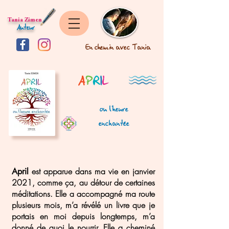
Tania Zimen
Auteur
En chemin avec Tania
A
P
R
I
L
ou l'heure
enchantée
est apparue dans ma vie en janvier
April
2021, comme ça, au détour de certaines
méditations. Elle a accompagné ma route
plusieurs mois, m’a révélé un livre que je
portais en moi depuis longtemps, m’a
donné de quoi le nourrir. Elle a cheminé