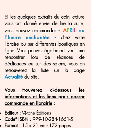
Si les quelques extraits du coin lecture
vous ont donné envie de lire la suite,
A
P
R
I
L
vous pouvez commander
«
ou
»
chez votre
l'heure enchant
é
e
libraire ou sur différentes boutiques en
ligne. Vous pouvez également venir me
rencontrer lors de séances de
dédicaces ou sur des salons, vous en
retrouverez la liste sur la page
du site.
Actualité
Vous trouverez ci-dessous les
informations et les liens pour passer
commande en librairie
:
: Vérone Éditions
Éditeur
:
979-10-284-1651-5
Code° ISBN
: 15 x 21 cm - 172 pages
Format