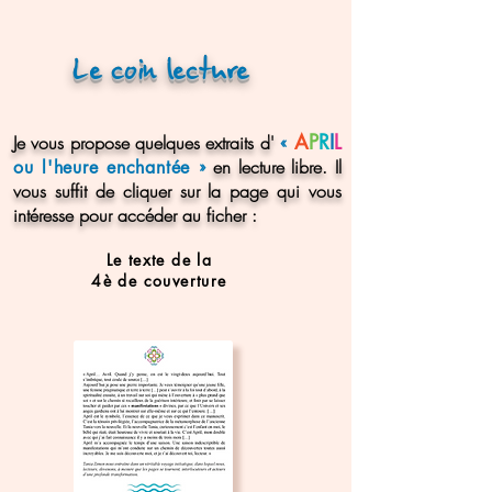
Le coin lecture
A
P
R
I
L
Je vous propose quelques extraits d'
«
»
en lecture libre.
Il
ou l'heure enchant
é
e
vous suffit de cliquer sur la page qui vous
intéresse pour accéder au ficher :
Le texte de la
4è de couverture