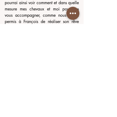
pourrai ainsi voir comment et dans quelle 
mesure mes chevaux et moi pourrions 
vous accompagner, comme nous avons 
permis à François de réaliser son rêve 
d'enfant. Si cela vous intéresse, 
cliquez 
simplement ici
. 
Truf, Caballito, Jeep et moi vous 
souhaitons une très belle journée et vous 
disons à tout bientôt 🌞 🐎
Chevalement vôtre
Tania
authenticité
peuple cheval
médiation équine
Réflexions partagées
En chemin avec Tania