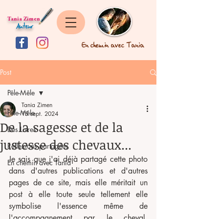
Tania Zimen
Auteur
En chemin avec Tania
Post
Pêle-Mêle
Tania Zimen
Pêle-Mêle
15 sept. 2024
De la sagesse et de la
Des Livres
justesse des chevaux...
Réflexions partagées
Je sais que j'ai déjà partagé cette photo 
En chemin avec Tania
dans d'autres publications et d'autres 
pages de ce site, mais elle méritait un 
post à elle toute seule tellement elle 
symbolise l'essence même de 
l'accompagnement par le cheval, 