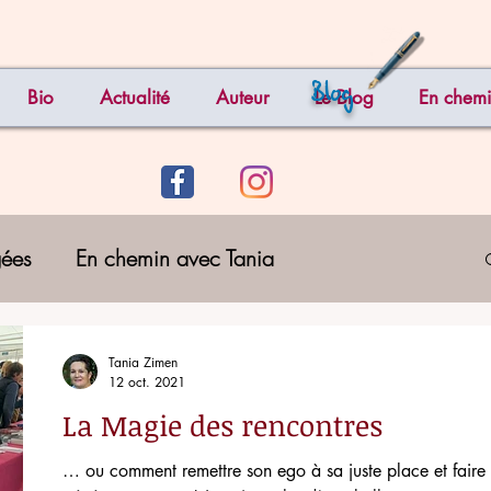
Blog
Bio
Actualité
Auteur
Le Blog
En chemi
gées
En chemin avec Tania
Tania Zimen
12 oct. 2021
La Magie des rencontres
… ou comment remettre son ego à sa juste place et faire s