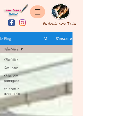
Tania Zimen
Auteur
En chemin avec Tania
Le Blog
S'inscrire
Pêle-Mêle
Pêle-Mêle
Des Livres
Réflexions
partagées
En chemin
avec Tania