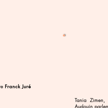
we
Franck Juré
Tania Zimen, 
Audouin parle