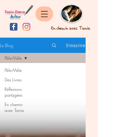
Tania Zimen
Auteur
En chemin avec Tania
Le Blog
S'inscrire
Pêle-Mêle
Pêle-Mêle
Des Livres
Réflexions
partagées
En chemin
avec Tania