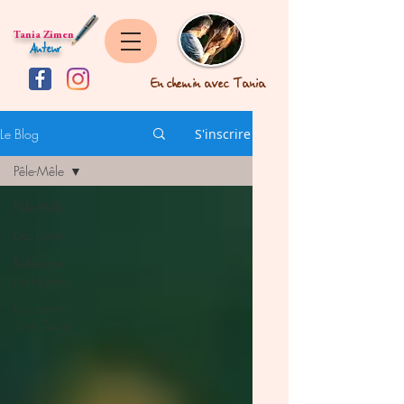
Tania Zimen
Auteur
En chemin avec Tania
Le Blog
S'inscrire
Pêle-Mêle
Pêle-Mêle
Des Livres
Réflexions
partagées
En chemin
avec Tania