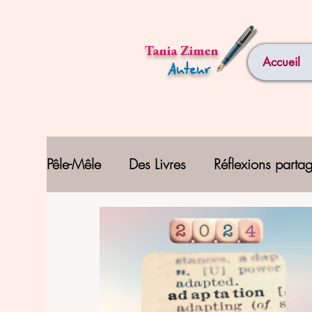
Tania Zimen
Accueil
Auteur
Pêle-Mêle
Des Livres
Réflexions parta