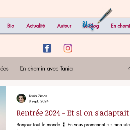
Blog
Bio
Actualité
Auteur
Le Blog
En chemi
gées
En chemin avec Tania
Tania Zimen
8 sept. 2024
Rentrée 2024 - Et si on s'adaptait
Bonjour tout le monde 🌞 En vous promenant sur mon site, notamm