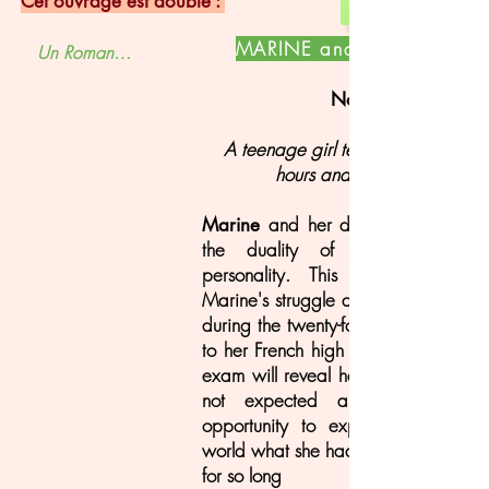
Cet ouvrage est double :
MARINE and MARINETTE
Un Roman…
Novel
A teenage girl tells her story in 24
hours and 50 pages
and her double
Marine
the duality of a teenage girl
personality. This novel tells ab
Marine's struggle and her identity cri
during the twenty-four hours leading
to her French high school diploma. T
exam will reveal her in a way she 
not expected and give her t
opportunity to express to the wh
world what she had been feeling ins
for so long