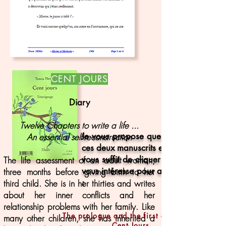
CENT JOURS
Diary
Twelve Chapters to write a life ...
Je vous propose quelques extraits de
An essential self-reconstruction
ces deux manuscrits en lecture libre.
vous suffit de cliquer sur la page qui
The life assessment of an adult woman,
vous intéresse pour accéder au ficher
three months before giving birth to her
:
third child. She is in her thirties and writes
about her inner conflicts and her
relationship problems with her family. Like
The prologue and the first chapter of
many other children, she has inherited a
Cent Jours