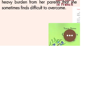
heavy burden from her parents that she
in French
sometimes finds difficult to overcome.
The synopsis of
Cent Jours in French