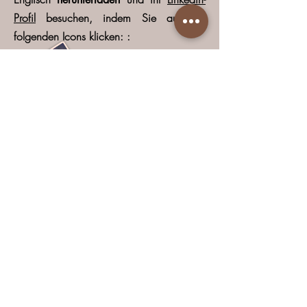
Profil
besuchen, indem Sie auf die
folgenden Icons klicken: :
Vous pouvez télécharger
ma
en cliquant ci-dessous
biographie