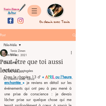
Tania Zimen
Auteur
En chemin avec Tania
Post
Pêle-Mêle
Tania Zimen
Pêle-Mêle
31 oct. 2021
Peut-être que toi aussi
Des Livres
lecteur...
Réflexions partagées
Dans le chapitre 13 d' 
« 
A
P
R
I
L 
ou l'heure 
En chemin avec Tania
enchantée
»
je reviens en détail sur les 
événements qui ont peu à peu mené à 
une prise de conscience : je devais 
lâcher prise sur quelque chose qui me 
tenait profondément à cœur, à savoir le 